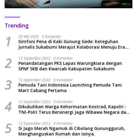
Trending
1
20 Mei 2026
0 Komentar
Simfoni Pena di Kaki Gunung Gede: Keteguhan
Jurnalis Sukabumi Merajut Kolaborasi Menuju Era
Baru
2
13 September 2022
0 Komentar
Penandatangan PKS Lapas Warungkiara dengan
SPNF SKB dan Kwarcab Kabupaten Sukabumi
3
13 September 2022
0 Komentar
Pemuda Tani Indonesia Launching Pemuda Tani
Mart Cabang Pertama
4
13 September 2022
0 Komentar
Dikukuhkan Warga Kehormatan Kostrad, Kapolri :
TNI-Polri Terus Bersinergi Jaga Wibawa Negara dan
Rakyat Indonesia
5
12 September 2022
0 Komentar
Si Jago Merah Ngamuk di Cibolang Gunungguruh,
Menghanguskan Rumah dan Isinya.