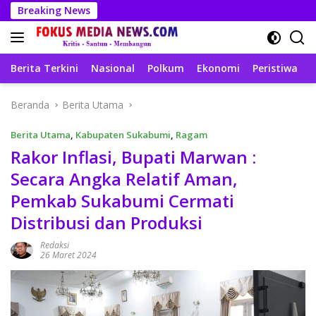
Langsung
Breaking News
ke
konten
Berita Terkini
Nasional
Polkum
Ekonomi
Peristiwa
T
Beranda
Berita Utama
Berita Utama
,
Kabupaten Sukabumi
,
Ragam
Rakor Inflasi, Bupati Marwan :
Secara Angka Relatif Aman,
Pemkab Sukabumi Cermati
Distribusi dan Produksi
Redaksi
26 Maret 2024