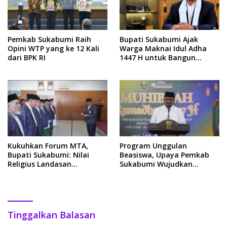
Pemkab Sukabumi Raih
Bupati Sukabumi Ajak
Opini WTP yang ke 12 Kali
Warga Maknai Idul Adha
dari BPK RI
1447 H untuk Bangun
Sukabumi yang Mubarokah
Kukuhkan Forum MTA,
Program Unggulan
Bupati Sukabumi: Nilai
Beasiswa, Upaya Pemkab
Religius Landasan
Sukabumi Wujudkan
Pelayanan Publik yang
Generasi Emas
Amanah
Tinggalkan Balasan