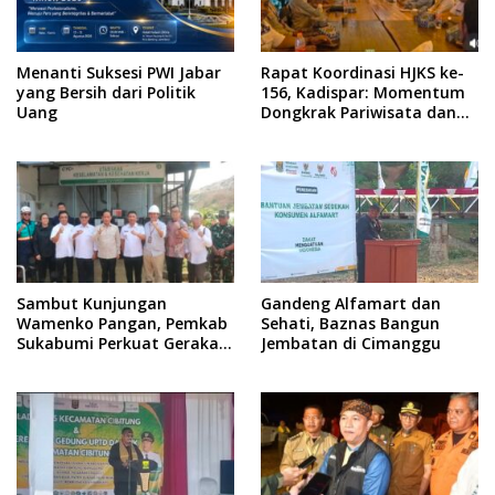
Menanti Suksesi PWI Jabar
Rapat Koordinasi HJKS ke-
yang Bersih dari Politik
156, Kadispar: Momentum
Uang
Dongkrak Pariwisata dan
Ekonomi
Sambut Kunjungan
Gandeng Alfamart dan
Wamenko Pangan, Pemkab
Sehati, Baznas Bangun
Sukabumi Perkuat Gerakan
Jembatan di Cimanggu
Pilah Sampah