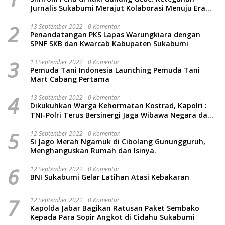
Jurnalis Sukabumi Merajut Kolaborasi Menuju Era
Baru
2
13 September 2022
0 Komentar
Penandatangan PKS Lapas Warungkiara dengan
SPNF SKB dan Kwarcab Kabupaten Sukabumi
3
13 September 2022
0 Komentar
Pemuda Tani Indonesia Launching Pemuda Tani
Mart Cabang Pertama
4
13 September 2022
0 Komentar
Dikukuhkan Warga Kehormatan Kostrad, Kapolri :
TNI-Polri Terus Bersinergi Jaga Wibawa Negara dan
Rakyat Indonesia
5
12 September 2022
0 Komentar
Si Jago Merah Ngamuk di Cibolang Gunungguruh,
Menghanguskan Rumah dan Isinya.
6
12 September 2022
0 Komentar
BNI Sukabumi Gelar Latihan Atasi Kebakaran
7
12 September 2022
0 Komentar
Kapolda Jabar Bagikan Ratusan Paket Sembako
Kepada Para Sopir Angkot di Cidahu Sukabumi