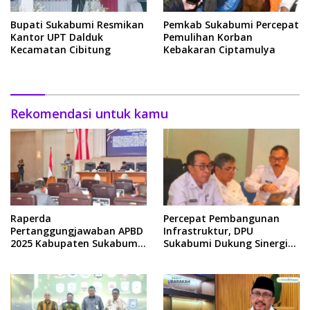
Bupati Sukabumi Resmikan
Pemkab Sukabumi Percepat
Kantor UPT Dalduk
Pemulihan Korban
Kecamatan Cibitung
Kebakaran Ciptamulya
Rekomendasi untuk kamu
Raperda
Percepat Pembangunan
Pertanggungjawaban APBD
Infrastruktur, DPU
2025 Kabupaten Sukabumi
Sukabumi Dukung Sinergi
Segera Disahkan Jadi Perda
Pemkab dengan Bappenas