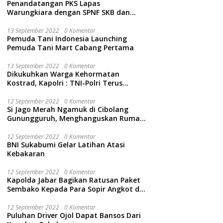
Penandatangan PKS Lapas
Warungkiara dengan SPNF SKB dan
Kwarcab Kabupaten Sukabumi
13 September 2022
0 Komentar
Pemuda Tani Indonesia Launching
Pemuda Tani Mart Cabang Pertama
13 September 2022
0 Komentar
Dikukuhkan Warga Kehormatan
Kostrad, Kapolri : TNI-Polri Terus
Bersinergi Jaga Wibawa Negara dan
Rakyat Indonesia
12 September 2022
0 Komentar
Si Jago Merah Ngamuk di Cibolang
Gunungguruh, Menghanguskan Rumah
dan Isinya.
12 September 2022
0 Komentar
BNI Sukabumi Gelar Latihan Atasi
Kebakaran
12 September 2022
0 Komentar
Kapolda Jabar Bagikan Ratusan Paket
Sembako Kepada Para Sopir Angkot di
Cidahu Sukabumi
12 September 2022
0 Komentar
Puluhan Driver Ojol Dapat Bansos Dari