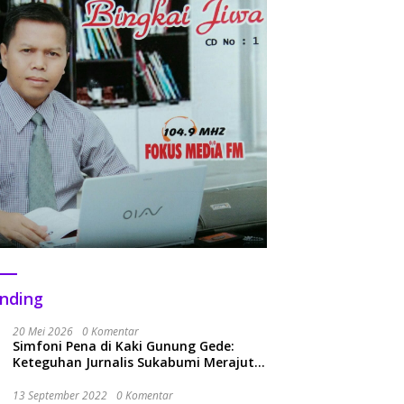
nding
20 Mei 2026
0 Komentar
Simfoni Pena di Kaki Gunung Gede:
Keteguhan Jurnalis Sukabumi Merajut
Kolaborasi Menuju Era Baru
13 September 2022
0 Komentar