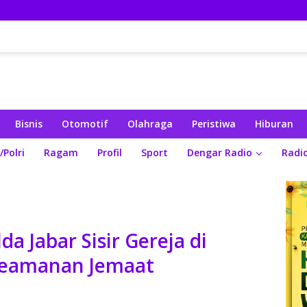
Bisnis
Otomotif
Olahraga
Peristiwa
Hiburan
/Polri
Ragam
Profil
Sport
Dengar Radio
Radi
a Jabar Sisir Gereja di
Keamanan Jemaat