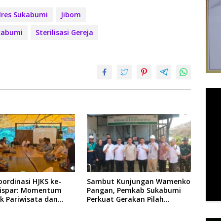
lres Sukabumi
Jibom
kabumi
Sterilisasi Gereja
ordinasi HJKS ke-
Sambut Kunjungan Wamenko
dispar: Momentum
Pangan, Pemkab Sukabumi
k Pariwisata dan
Perkuat Gerakan Pilah
i
Sampah