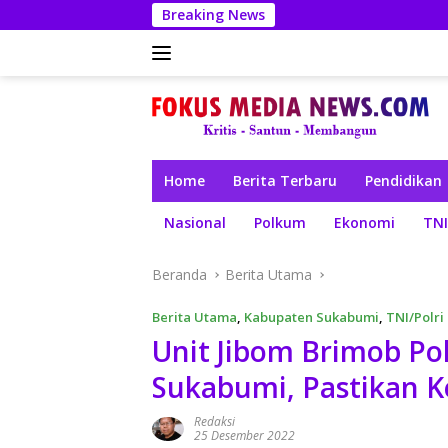
Langsung
Breaking News
ke
konten
Home
Berita Terbaru
Pendidikan
Nasional
Polkum
Ekonomi
TNI
Beranda
Berita Utama
Berita Utama
,
Kabupaten Sukabumi
,
TNI/Polri
Unit Jibom Brimob Pold
Sukabumi, Pastikan 
Redaksi
25 Desember 2022