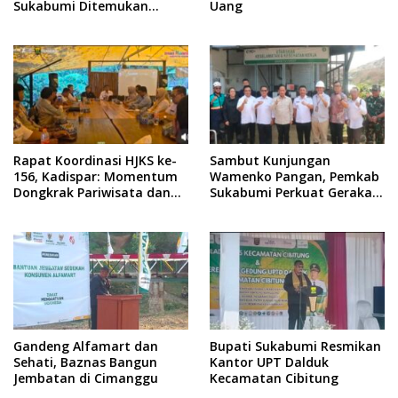
Sukabumi Ditemukan
Uang
Meninggal Tanpa Tanda
Kekerasan
Rapat Koordinasi HJKS ke-
Sambut Kunjungan
156, Kadispar: Momentum
Wamenko Pangan, Pemkab
Dongkrak Pariwisata dan
Sukabumi Perkuat Gerakan
Ekonomi
Pilah Sampah
Gandeng Alfamart dan
Bupati Sukabumi Resmikan
Sehati, Baznas Bangun
Kantor UPT Dalduk
Jembatan di Cimanggu
Kecamatan Cibitung