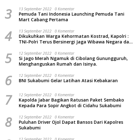
3
13 September 2022
0 Komentar
Pemuda Tani Indonesia Launching Pemuda Tani
Mart Cabang Pertama
4
13 September 2022
0 Komentar
Dikukuhkan Warga Kehormatan Kostrad, Kapolri :
TNI-Polri Terus Bersinergi Jaga Wibawa Negara dan
Rakyat Indonesia
5
12 September 2022
0 Komentar
Si Jago Merah Ngamuk di Cibolang Gunungguruh,
Menghanguskan Rumah dan Isinya.
6
12 September 2022
0 Komentar
BNI Sukabumi Gelar Latihan Atasi Kebakaran
7
12 September 2022
0 Komentar
Kapolda Jabar Bagikan Ratusan Paket Sembako
Kepada Para Sopir Angkot di Cidahu Sukabumi
8
12 September 2022
0 Komentar
Puluhan Driver Ojol Dapat Bansos Dari Kapolres
Sukabumi
12 September 2022
0 Komentar