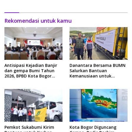
Rekomendasi untuk kamu
Antisipasi Kejadian Banjir
Danantara Bersama BUMN
dan gempa Bumi Tahun
Salurkan Bantuan
2026, BPBD Kota Bogor
Kemanusiaan untuk
Susun Rencana Kontingensi
Pemulihan Pascabencana di
Aceh
Pemkot Sukabumi Kirim
Kota Bogor Diguncang