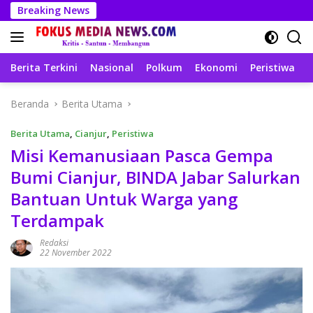
Langsung
Breaking News
ke
konten
Berita Terkini
Nasional
Polkum
Ekonomi
Peristiwa
T
Beranda
Berita Utama
Berita Utama
,
Cianjur
,
Peristiwa
Misi Kemanusiaan Pasca Gempa
Bumi Cianjur, BINDA Jabar Salurkan
Bantuan Untuk Warga yang
Terdampak
Redaksi
22 November 2022