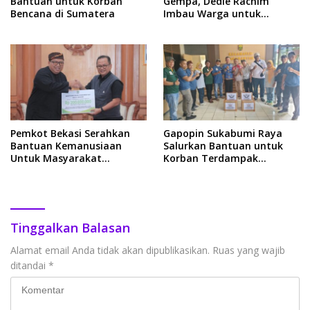
Bantuan untuk Korban
Gempa, Dedie Rachim
Bencana di Sumatera
Imbau Warga untuk
Antisipasi
Pemkot Bekasi Serahkan
Gapopin Sukabumi Raya
Bantuan Kemanusiaan
Salurkan Bantuan untuk
Untuk Masyarakat
Korban Terdampak
Terdampak Bencana di
Bencana di Kabupaten
Kabupaten Sukabumi
Sukabumi
Tinggalkan Balasan
Alamat email Anda tidak akan dipublikasikan.
Ruas yang wajib
ditandai
*