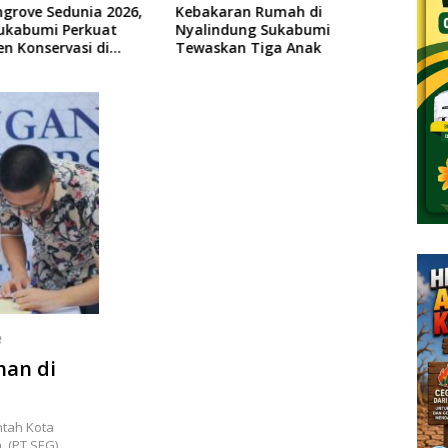
an Rumah di
Pemkab Sukabumi Dorong
Dong
ung Sukabumi
Sektor Kelautan dan UMKM
DPU 
n Tiga Anak
Lewat Wisata Bahari
Rekon
Terintegrasi
Situ
3
han di
tah Kota
, (PT SEG)…