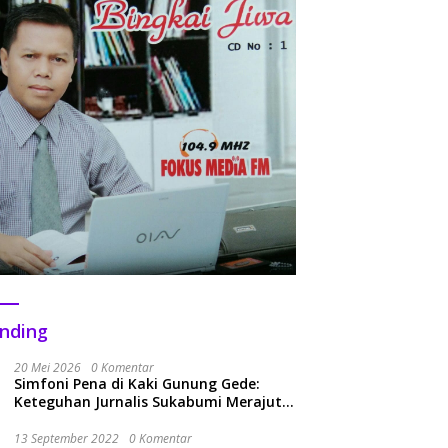
nding
20 Mei 2026
0 Komentar
Simfoni Pena di Kaki Gunung Gede:
Keteguhan Jurnalis Sukabumi Merajut
Kolaborasi Menuju Era Baru
13 September 2022
0 Komentar