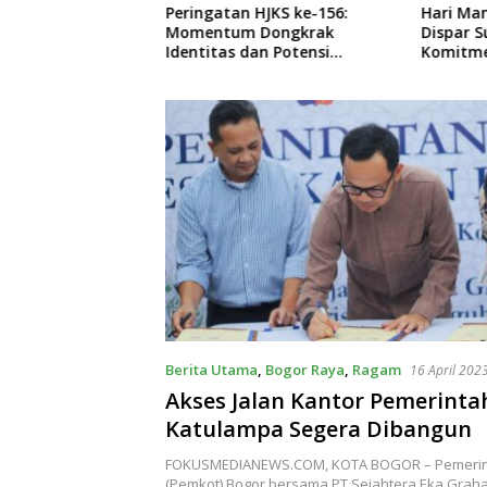
HJKS ke-156:
Hari Mangrove Sedunia 2026,
Kebakar
Dongkrak
Dispar Sukabumi Perkuat
Nyalind
an Potensi
Komitmen Konservasi di
Tewaska
Kawasan Geopark Ciletuh
Berita Utama
,
Bogor Raya
,
Ragam
16 April 202
Akses Jalan Kantor Pemerinta
Katulampa Segera Dibangun
FOKUSMEDIANEWS.COM, KOTA BOGOR – Pemerin
(Pemkot) Bogor bersama PT Sejahtera Eka Graha