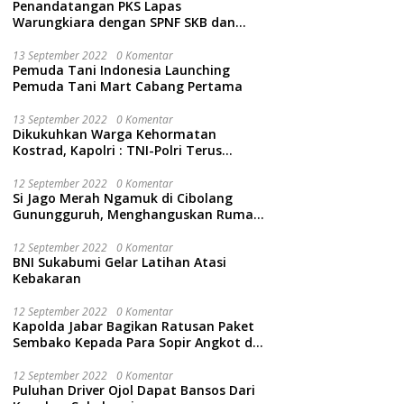
Penandatangan PKS Lapas
Warungkiara dengan SPNF SKB dan
Kwarcab Kabupaten Sukabumi
13 September 2022
0 Komentar
Pemuda Tani Indonesia Launching
Pemuda Tani Mart Cabang Pertama
13 September 2022
0 Komentar
Dikukuhkan Warga Kehormatan
Kostrad, Kapolri : TNI-Polri Terus
Bersinergi Jaga Wibawa Negara dan
Rakyat Indonesia
12 September 2022
0 Komentar
Si Jago Merah Ngamuk di Cibolang
Gunungguruh, Menghanguskan Rumah
dan Isinya.
12 September 2022
0 Komentar
BNI Sukabumi Gelar Latihan Atasi
Kebakaran
12 September 2022
0 Komentar
Kapolda Jabar Bagikan Ratusan Paket
Sembako Kepada Para Sopir Angkot di
Cidahu Sukabumi
12 September 2022
0 Komentar
Puluhan Driver Ojol Dapat Bansos Dari