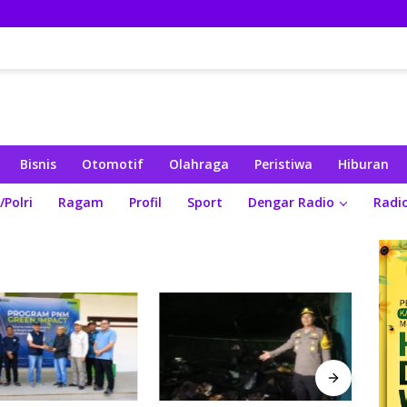
Bisnis
Otomotif
Olahraga
Peristiwa
Hiburan
/Polri
Ragam
Profil
Sport
Dengar Radio
Radi