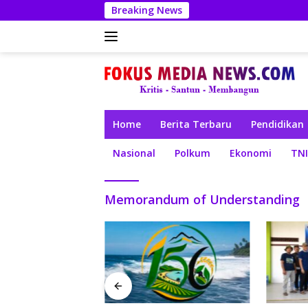
Langsung
Breaking News
ke
konten
Home
Berita Terbaru
Pendidikan
Nasional
Polkum
Ekonomi
TNI
Memorandum of Understanding