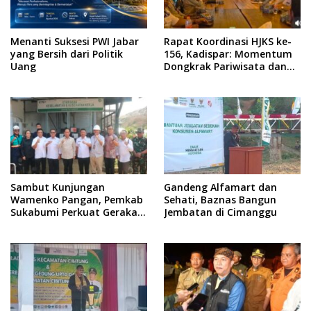
Menanti Suksesi PWI Jabar
Rapat Koordinasi HJKS ke-
yang Bersih dari Politik
156, Kadispar: Momentum
Uang
Dongkrak Pariwisata dan
Ekonomi
Sambut Kunjungan
Gandeng Alfamart dan
Wamenko Pangan, Pemkab
Sehati, Baznas Bangun
Sukabumi Perkuat Gerakan
Jembatan di Cimanggu
Pilah Sampah