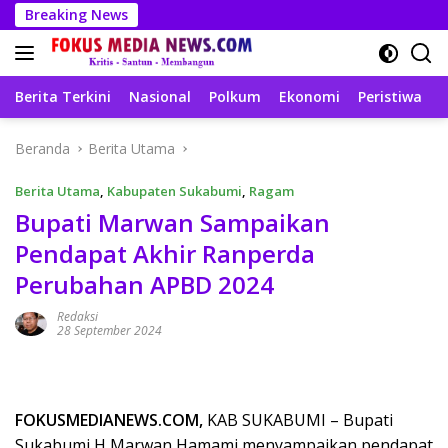
Langsung
Breaking News
ke
konten
Berita Terkini
Nasional
Polkum
Ekonomi
Peristiwa
T
Beranda
Berita Utama
Berita Utama
,
Kabupaten Sukabumi
,
Ragam
Bupati Marwan Sampaikan
Pendapat Akhir Ranperda
Perubahan APBD 2024
Redaksi
28 September 2024
FOKUSMEDIANEWS.COM,
KAB SUKABUMI – Bupati
Sukabumi H Marwan Hamami menyampaikan pendapat