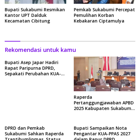
Bupati Sukabumi Resmikan
Pemkab Sukabumi Percepat
Kantor UPT Dalduk
Pemulihan Korban
Kecamatan Cibitung
Kebakaran Ciptamulya
Rekomendasi untuk kamu
Bupati Asep Japar Hadiri
Rapat Paripurna DPRD,
Sepakati Perubahan KUA-
PPAS 2026
Raperda
Pertanggungjawaban APBD
2025 Kabupaten Sukabumi
Segera Disahkan Jadi Perda
DPRD dan Pemkab
Bupati Sampaikan Nota
Sukabumi Sahkan Raperda
Pengantar KUA-PPAS 2027
Trantibumlinmas, Status
dalam Rapur DPRD