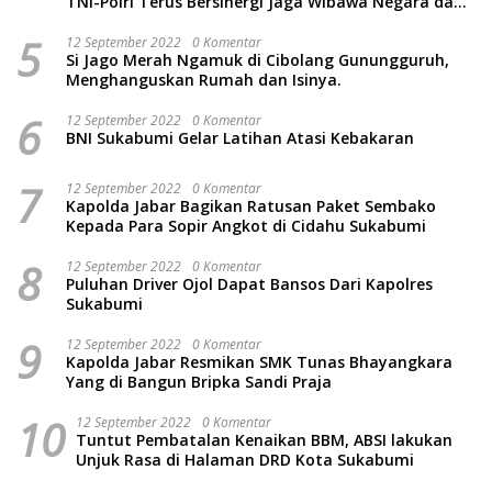
TNI-Polri Terus Bersinergi Jaga Wibawa Negara dan
Rakyat Indonesia
5
12 September 2022
0 Komentar
Si Jago Merah Ngamuk di Cibolang Gunungguruh,
Menghanguskan Rumah dan Isinya.
6
12 September 2022
0 Komentar
BNI Sukabumi Gelar Latihan Atasi Kebakaran
7
12 September 2022
0 Komentar
Kapolda Jabar Bagikan Ratusan Paket Sembako
Kepada Para Sopir Angkot di Cidahu Sukabumi
8
12 September 2022
0 Komentar
Puluhan Driver Ojol Dapat Bansos Dari Kapolres
Sukabumi
9
12 September 2022
0 Komentar
Kapolda Jabar Resmikan SMK Tunas Bhayangkara
Yang di Bangun Bripka Sandi Praja
10
12 September 2022
0 Komentar
Tuntut Pembatalan Kenaikan BBM, ABSI lakukan
Unjuk Rasa di Halaman DRD Kota Sukabumi