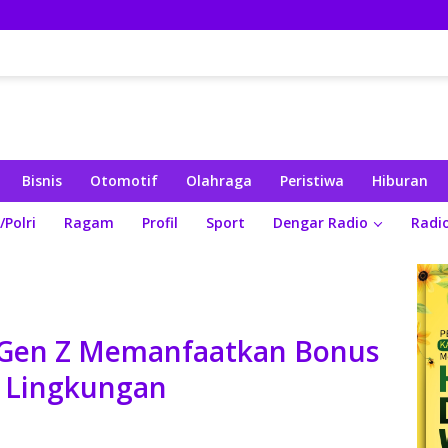
Bisnis
Otomotif
Olahraga
Peristiwa
Hiburan
/Polri
Ragam
Profil
Sport
Dengar Radio
Radi
k Gen Z Memanfaatkan Bonus
i Lingkungan