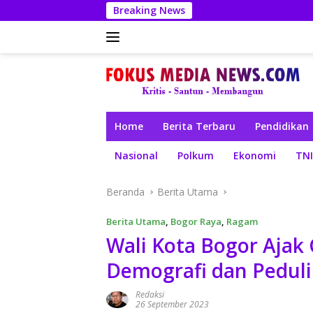
Langsung
Breaking News
ke
konten
Home
Berita Terbaru
Pendidikan
Nasional
Polkum
Ekonomi
TNI
Beranda
Berita Utama
Berita Utama
,
Bogor Raya
,
Ragam
Wali Kota Bogor Aja
Demografi dan Pedul
Redaksi
26 September 2023