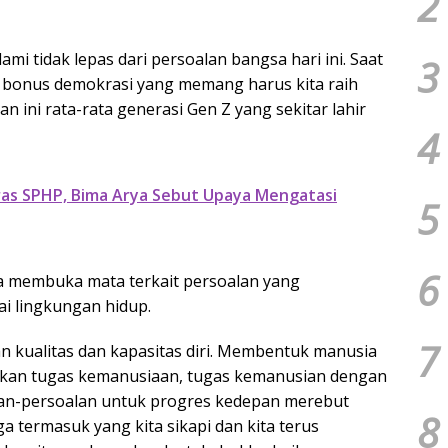
2
lami tidak lepas dari persoalan bangsa hari ini. Saat
3
 bonus demokrasi yang memang harus kita raih
n ini rata-rata generasi Gen Z yang sekitar lahir
4
as SPHP, Bima Arya Sebut Upaya Mengatasi
5
6
uga membuka mata terkait persoalan yang
i lingkungan hidup.
7
an kualitas dan kapasitas diri. Membentuk manusia
kan tugas kemanusiaan, tugas kemanusian dengan
an-persoalan untuk progres kedepan merebut
8
ga termasuk yang kita sikapi dan kita terus