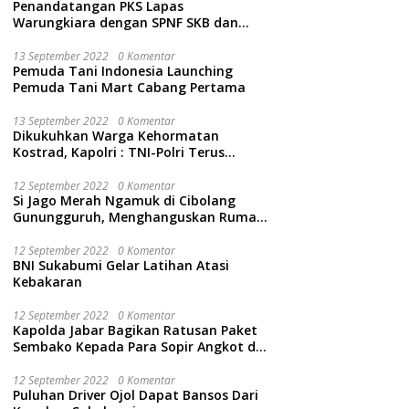
Penandatangan PKS Lapas
Warungkiara dengan SPNF SKB dan
Kwarcab Kabupaten Sukabumi
13 September 2022
0 Komentar
Pemuda Tani Indonesia Launching
Pemuda Tani Mart Cabang Pertama
13 September 2022
0 Komentar
Dikukuhkan Warga Kehormatan
Kostrad, Kapolri : TNI-Polri Terus
Bersinergi Jaga Wibawa Negara dan
Rakyat Indonesia
12 September 2022
0 Komentar
Si Jago Merah Ngamuk di Cibolang
Gunungguruh, Menghanguskan Rumah
dan Isinya.
12 September 2022
0 Komentar
BNI Sukabumi Gelar Latihan Atasi
Kebakaran
12 September 2022
0 Komentar
Kapolda Jabar Bagikan Ratusan Paket
Sembako Kepada Para Sopir Angkot di
Cidahu Sukabumi
12 September 2022
0 Komentar
Puluhan Driver Ojol Dapat Bansos Dari