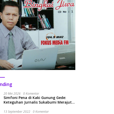
nding
20 Mei 2026
0 Komentar
Simfoni Pena di Kaki Gunung Gede:
Keteguhan Jurnalis Sukabumi Merajut
Kolaborasi Menuju Era Baru
13 September 2022
0 Komentar